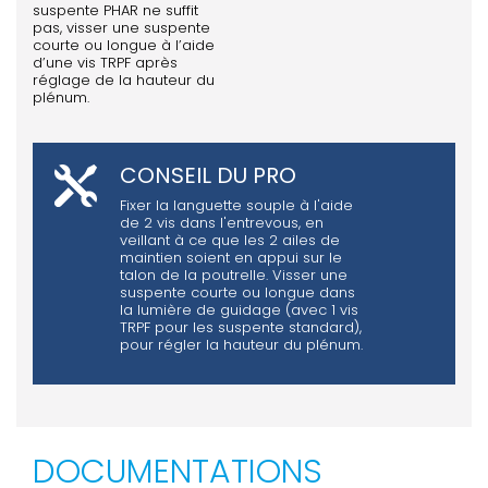
suspente PHAR ne suffit
pas, visser une suspente
courte ou longue à l’aide
d’une vis TRPF après
réglage de la hauteur du
plénum.
CONSEIL DU PRO
Fixer la languette souple à l'aide
de 2 vis dans l'entrevous, en
veillant à ce que les 2 ailes de
maintien soient en appui sur le
talon de la poutrelle. Visser une
suspente courte ou longue dans
la lumière de guidage (avec 1 vis
TRPF pour les suspente standard),
pour régler la hauteur du plénum.
DOCUMENTATIONS