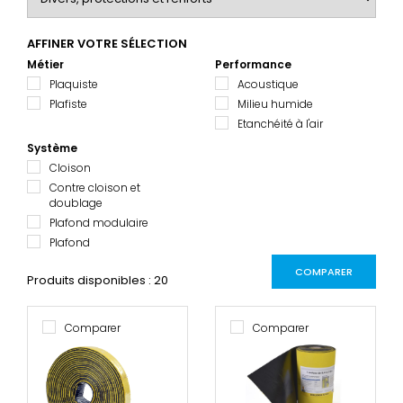
AFFINER VOTRE SÉLECTION
Métier
Performance
Plaquiste
Acoustique
Plafiste
Milieu humide
Etanchéité à l'air
Système
Cloison
Contre cloison et
doublage
Plafond modulaire
Plafond
COMPARER
Produits disponibles : 20
Comparer
Comparer