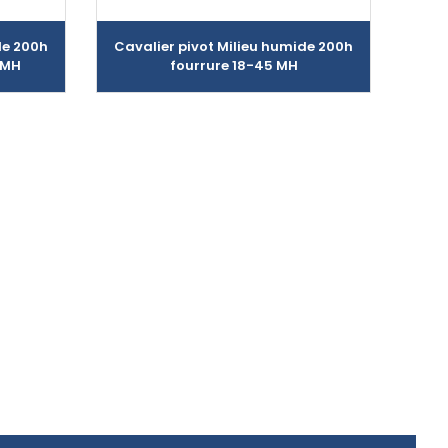
de 200h
Cavalier pivot Milieu humide 200h
 MH
fourrure 18-45 MH