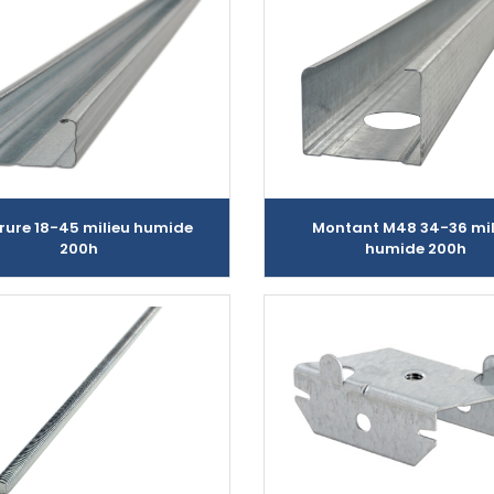
rure 18-45 milieu humide
Montant M48 34-36 mil
200h
humide 200h