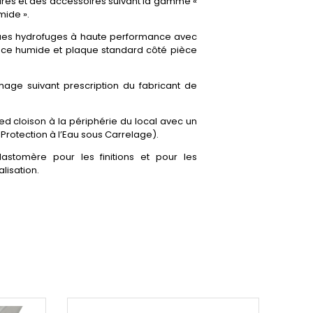
ures et des accessoires suivant la gamme «
mide ».
ques hydrofuges à haute performance avec
èce humide et plaque standard côté pièce
chage suivant prescription du fabricant de
ied cloison à la périphérie du local avec un
rotection à l’Eau sous Carrelage).
lastomère pour les finitions et pour les
lisation.