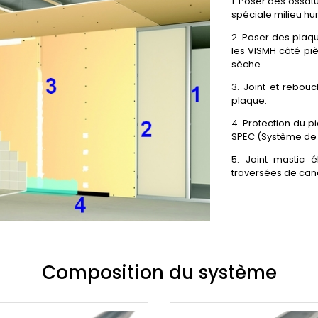
1. Poser des ossat
spéciale milieu hu
2. Poser des pla
les VISMH côté pi
sèche.
3. Joint et rebou
plaque.
4. Protection du p
SPEC (Système de P
5. Joint mastic é
traversées de cana
Composition du système