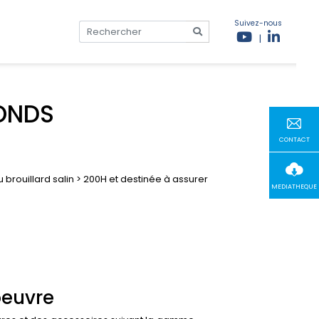
Suivez-nous
|
FONDS
CONTACT
brouillard salin > 200H et destinée à assurer
MEDIATHEQUE
oeuvre