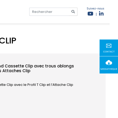
Suivez-nous
|
P
CLIP
CONTACT
ond Cassette Clip avec trous oblongs
MEDIATHEQUE
s Attaches Clip
 Clip avec le Profil T Clip et l’Attache Clip