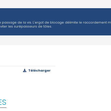
 le passage de la vis. L'ergot de blocage délimite le raccordement m
viter les surépaisseurs de tôles.
Télécharger
ES