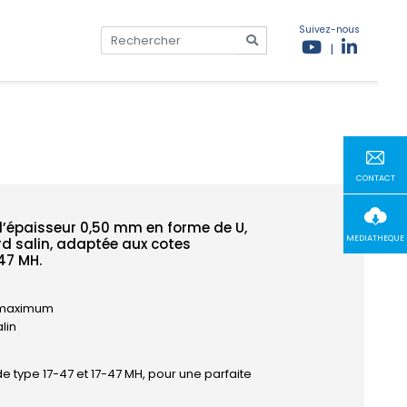
Suivez-nous
|
CONTACT
d’épaisseur 0,50 mm en forme de U,
MEDIATHEQUE
rd salin, adaptée aux cotes
-47 MH.
t maximum
lin
 de type 17-47 et 17-47 MH, pour une parfaite