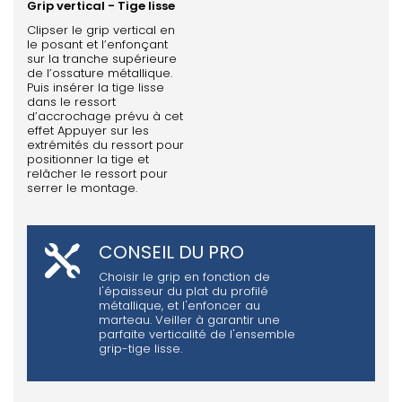
Grip vertical - Tige lisse
Clipser le grip vertical en
le posant et l’enfonçant
sur la tranche supérieure
de l’ossature métallique.
Puis insérer la tige lisse
dans le ressort
d’accrochage prévu à cet
effet Appuyer sur les
extrémités du ressort pour
positionner la tige et
relâcher le ressort pour
serrer le montage.
CONSEIL DU PRO
Choisir le grip en fonction de
l'épaisseur du plat du profilé
métallique, et l'enfoncer au
marteau. Veiller à garantir une
parfaite verticalité de l'ensemble
grip-tige lisse.