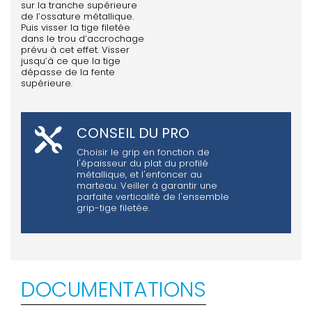
sur la tranche supérieure
de l’ossature métallique.
Puis visser la tige filetée
dans le trou d’accrochage
prévu à cet effet. Visser
jusqu’à ce que la tige
dépasse de la fente
supérieure.
CONSEIL DU PRO
Choisir le grip en fonction de
l'épaisseur du plat du profilé
métallique, et l'enfoncer au
marteau. Veiller à garantir une
parfaite verticalité de l'ensemble
grip-tige filetée.
DOCUMENTATIONS