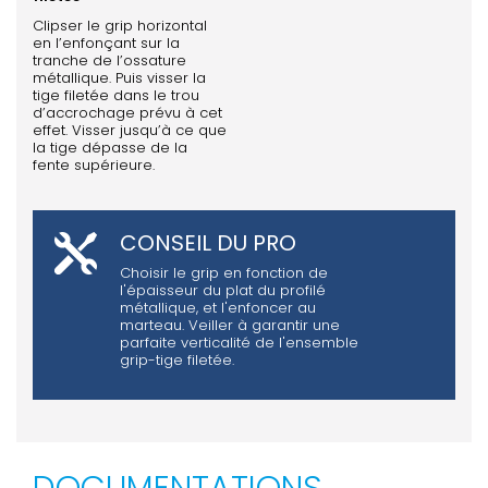
Clipser le grip horizontal
en l’enfonçant sur la
tranche de l’ossature
métallique. Puis visser la
tige filetée dans le trou
d’accrochage prévu à cet
effet. Visser jusqu’à ce que
la tige dépasse de la
fente supérieure.
CONSEIL DU PRO
Choisir le grip en fonction de
l'épaisseur du plat du profilé
métallique, et l'enfoncer au
marteau. Veiller à garantir une
parfaite verticalité de l'ensemble
grip-tige filetée.
DOCUMENTATIONS