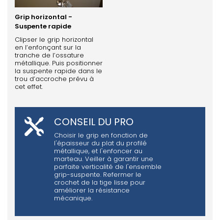
Grip horizontal -
Suspente rapide
Clipser le grip horizontal
en l’enfonçant sur la
tranche de l’ossature
métallique. Puis positionner
la suspente rapide dans le
trou d’accroche prévu à
cet effet.
CONSEIL DU PRO
Choisir le grip en fonction de
l'épaisseur du plat du profilé
métallique, et l'enfoncer au
marteau. Veiller à garantir une
parfaite verticalité de l'ensemble
grip-suspente. Refermer le
crochet de la tige lisse pour
améliorer la résistance
mécanique.