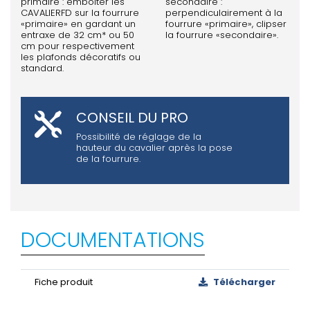
primaire : emboiter les
secondaire :
CAVALIERFD sur la fourrure
perpendiculairement à la
«primaire» en gardant un
fourrure «primaire», clipser
entraxe de 32 cm* ou 50
la fourrure «secondaire».
cm pour respectivement
les plafonds décoratifs ou
standard.
CONSEIL DU PRO
Possibilité de réglage de la
hauteur du cavalier après la pose
de la fourrure.
DOCUMENTATIONS
Fiche produit
Télécharger