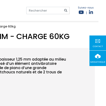
Suivez-nous
|
harge 60kg
MM - CHARGE 60KG
CONTACT
paisseur 1,25 mm adaptée au milieu
MEDIATHEQUE
é d’un élément antivibratoire
rde de piano d’une grande
choucs naturels et de 2 trous de