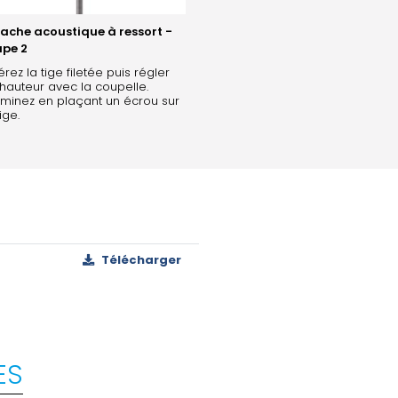
tache acoustique à ressort -
ape 2
érez la tige filetée puis régler
hauteur avec la coupelle.
minez en plaçant un écrou sur
tige.
Télécharger
ES