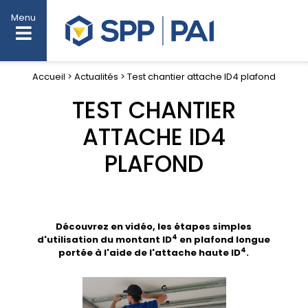
Menu
Accueil > Actualités > Test chantier attache ID4 plafond
TEST CHANTIER
ATTACHE ID4
PLAFOND
Découvrez en vidéo, les étapes simples
4
d'utilisation du montant ID
en plafond longue
4
portée à l'aide de l'attache haute ID
.