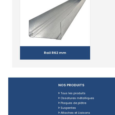
Rail R62 mm
NOS PRODUITS
Tous les produits
Ossatures métalliques
Plaques de plâtre
Suspentes
Attaches et Liaisons