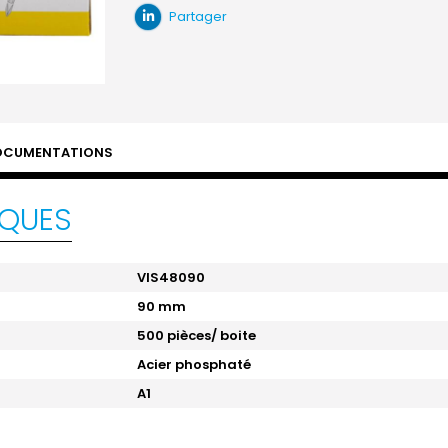
Partager
OCUMENTATIONS
IQUES
VIS48090
90 mm
500 pièces/ boite
Acier phosphaté
A1