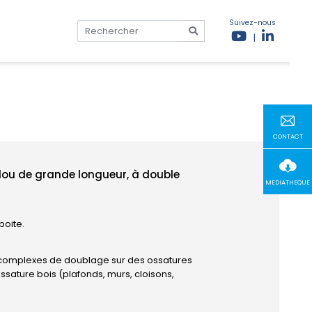
Suivez-nous
|
CONTACT
lou de grande longueur, à double
MEDIATHEQUE
boite.
s complexes de doublage sur des ossatures
sature bois (plafonds, murs, cloisons,