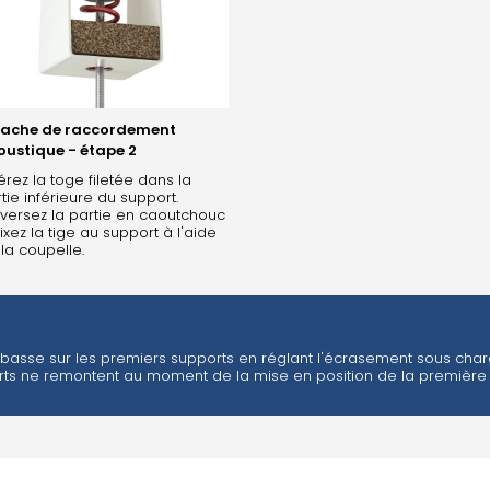
tache de raccordement
oustique - étape 2
érez la toge filetée dans la
tie inférieure du support.
versez la partie en caoutchouc
fixez la tige au support à l'aide
la coupelle.
 basse sur les premiers supports en réglant l'écrasement sous charg
rts ne remontent au moment de la mise en position de la première