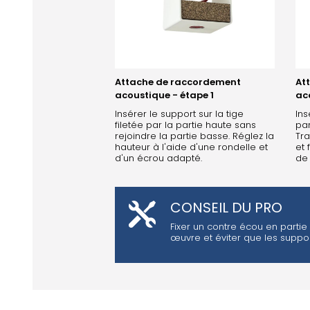
Attache de raccordement
At
acoustique - étape 1
ac
Insérer le support sur la tige
Ins
filetée par la partie haute sans
par
rejoindre la partie basse. Réglez la
Tra
hauteur à l'aide d'une rondelle et
et 
d'un écrou adapté.
de 
CONSEIL DU PRO
Fixer un contre écou en partie
œuvre et éviter que les suppo