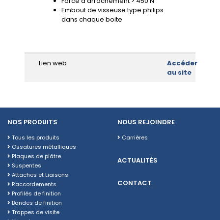
Force d’arrachement > 450 N
Embout de visseuse type philips
dans chaque boite
Lien web
Accéder
au site
NOS PRODUITS
NOUS REJOINDRE
Tous les produits
Carrières
Ossatures métalliques
Plaques de plâtre
ACTUALITÉS
Suspentes
Attaches et Liaisons
CONTACT
Raccordements
Profilés de finition
Bandes de finition
Trappes de visite