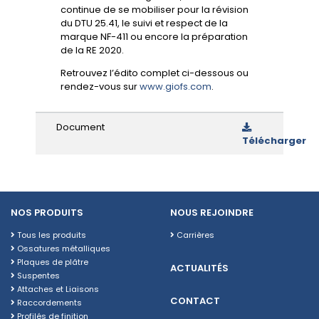
continue de se mobiliser pour la révision
du DTU 25.41, le suivi et respect de la
marque NF-411 ou encore la préparation
de la RE 2020.
Retrouvez l’édito complet ci-dessous ou
rendez-vous sur
www.giofs.com
.
Document
Télécharger
NOS PRODUITS
NOUS REJOINDRE
Tous les produits
Carrières
Ossatures métalliques
Plaques de plâtre
ACTUALITÉS
Suspentes
Attaches et Liaisons
CONTACT
Raccordements
Profilés de finition