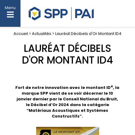
Menu
Accueil > Actualités > Lauréat Décibels d'Or Montant ID4
LAURÉAT DÉCIBELS
D'OR MONTANT ID4
4
Fort de notre innovation avec le montant ID
, la
marque SPP vient de se voir décerner le 10
janvier dernier par le Conseil National du Bruit,
le Décibel d’Or 2024 dans la catégorie
“Matériaux Acoustiques et Systèmes
Constructifs”.