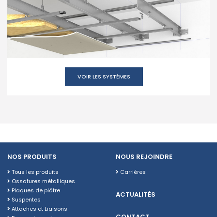
VOIR LES SYSTÈMES
NOS PRODUITS
NOUS REJOINDRE
Tous les produits
Carrières
Ossatures métalliques
Plaques de plâtre
ACTUALITÉS
Suspentes
Attaches et Liaisons
CONTACT